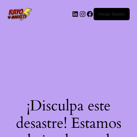
LinkedIn
Instagram
Facebook
Iniciar Sesión
¡Disculpa este
desastre! Estamos