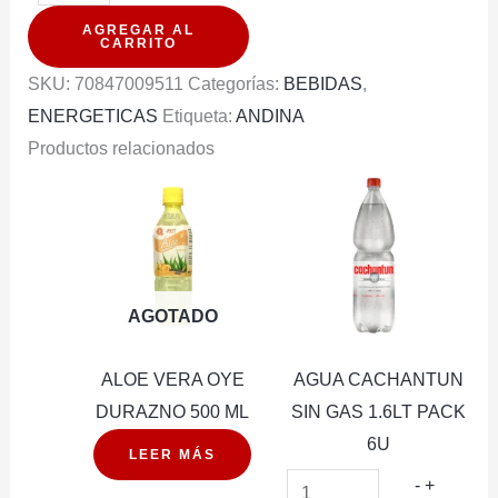
ENERGY
AGREGAR AL
VERDE
CARRITO
473ML
SKU:
70847009511
Categorías:
BEBIDAS
,
PACK
ENERGETICAS
Etiqueta:
ANDINA
6U
Productos relacionados
cantidad
AGOTADO
ALOE VERA OYE
AGUA CACHANTUN
DURAZNO 500 ML
SIN GAS 1.6LT PACK
6U
LEER MÁS
AGUA
-
+