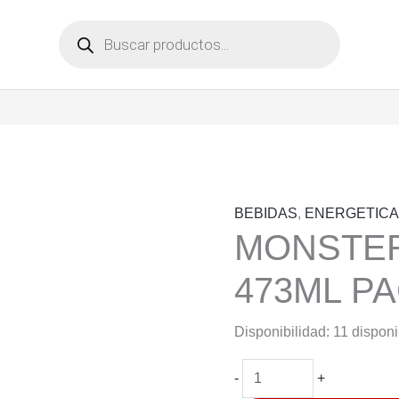
Búsqueda
de
productos
BEBIDAS
,
ENERGETIC
MONSTER
473ML P
Disponibilidad:
11 dispon
MONSTER
-
+
JUICE