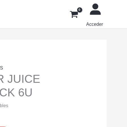
Acceder
AS
 JUICE
ACK 6U
ibles