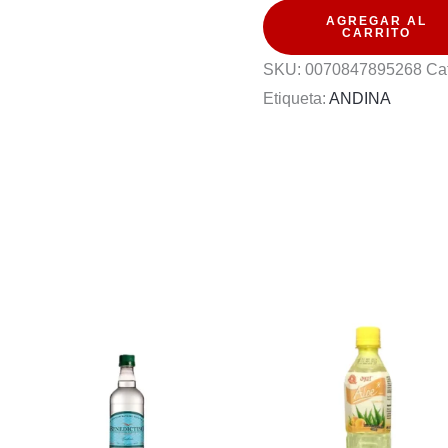
AGREGAR AL
473ML
CARRITO
PACK
SKU:
0070847895268
Ca
6U
Etiqueta:
ANDINA
cantidad