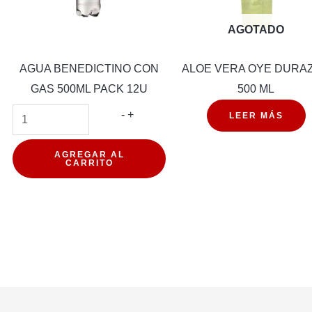
AGOTADO
AGUA BENEDICTINO CON
ALOE VERA OYE DURA
GAS 500ML PACK 12U
500 ML
AGUA
-
+
LEER MÁS
BENEDICTINO
CON
AGREGAR AL
CARRITO
GAS
500ML
PACK
12U
cantidad