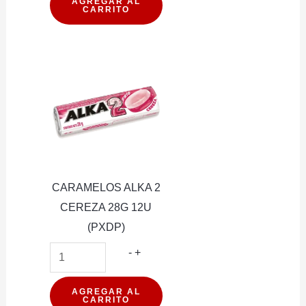
BON
AGREGAR AL
CARRITO
O
BON
BLANCO
40G
cantidad
CARAMELOS ALKA 2
CEREZA 28G 12U
(PXDP)
CARAMELOS
-
+
ALKA
2
AGREGAR AL
CARRITO