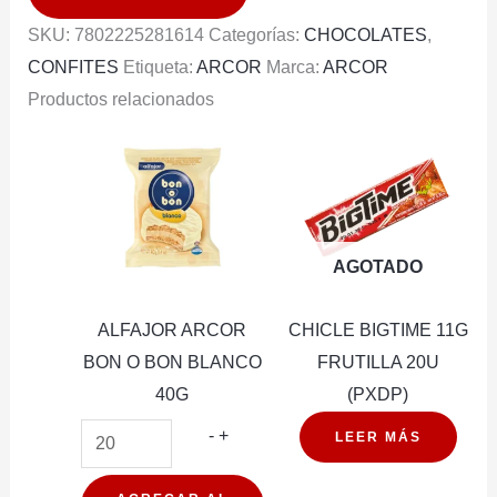
OBA
SKU:
7802225281614
Categorías:
CHOCOLATES
,
OBA
CONFITES
Etiqueta:
ARCOR
Marca:
ARCOR
80
Productos relacionados
ANOS
21G
30U
(PXDP)
cantidad
AGOTADO
ALFAJOR ARCOR
CHICLE BIGTIME 11G
BON O BON BLANCO
FRUTILLA 20U
40G
(PXDP)
ALFAJOR
-
+
LEER MÁS
ARCOR