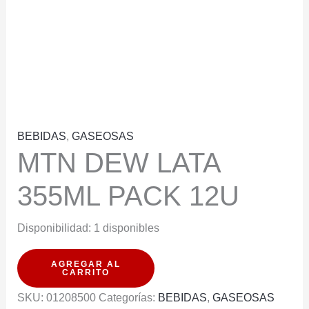
BEBIDAS
,
GASEOSAS
MTN DEW LATA
355ML PACK 12U
Disponibilidad:
1 disponibles
MTN
AGREGAR AL
CARRITO
DEW
SKU:
01208500
Categorías:
BEBIDAS
,
GASEOSAS
LATA