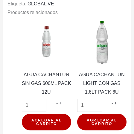
Etiqueta:
GLOBAL VE
355ML
Productos relacionados
PACK
12U
cantidad
AGUA CACHANTUN
AGUA CACHANTUN
SIN GAS 600ML PACK
LIGHT CON GAS
12U
1.6LT PACK 6U
AGUA
AGUA
-
+
-
+
CACHANTUN
CACHA
SIN
LIGHT
AGREGAR AL
AGREGAR AL
CARRITO
CARRITO
GAS
CON