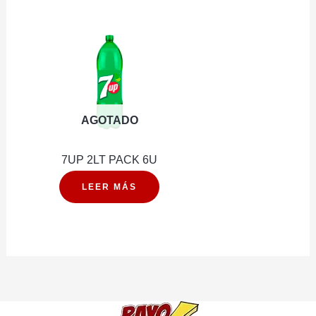
600ML
GAS
PACK
1.6LT
12U
PACK
cantidad
6U
cantidad
AGOTADO
7UP 2LT PACK 6U
LEER MÁS