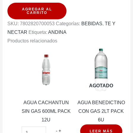
NECTAR
AGREGAR AL
CARRITO
ANDINA
SKU:
7802820700053
Categorías:
BEBIDAS
,
TE Y
DEL
NECTAR
Etiqueta:
ANDINA
VALLE
Productos relacionados
NARANJA
1.5LT
PACK
6U
cantidad
AGOTADO
AGUA CACHANTUN
AGUA BENEDICTINO
SIN GAS 600ML PACK
CON GAS 2LT PACK
12U
6U
AGUA
-
+
LEER MÁS