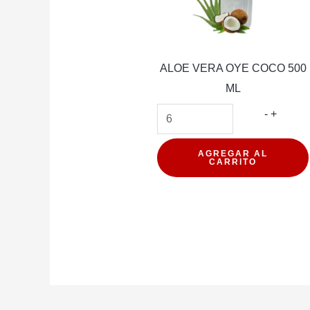
ALOE VERA OYE COCO 500
ML
ALOE
-
+
VERA
OYE
AGREGAR AL
CARRITO
COCO
500
ML
cantida