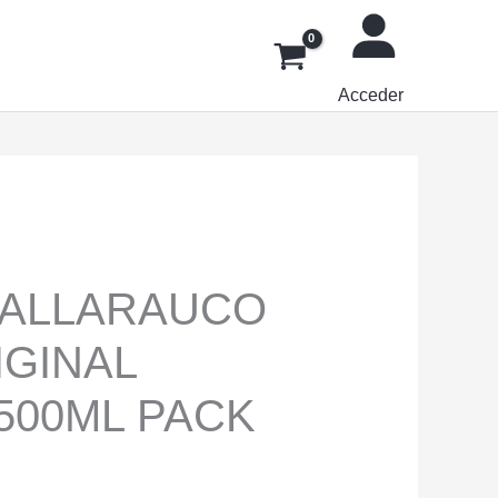
Acceder
R
UALLARAUCO
IGINAL
500ML PACK