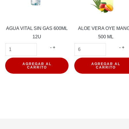
AGUA VITAL SIN GAS 600ML
ALOE VERA OYE MAN
12U
500 ML
AGUA
AL
-
+
-
+
VITAL
VE
SIN
OY
AGREGAR AL
AGREGAR AL
CARRITO
CARRITO
GAS
MA
600ML
50
12U
ML
d
cantidad
can