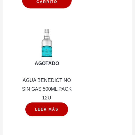
CARRITO
GAS
1.6LT
600ML
PACK
PACK
6U
12U
cantidad
cantidad
AGOTADO
AGUA BENEDICTINO
SIN GAS 500ML PACK
12U
LEER MÁS