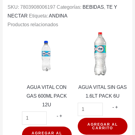
SKU:
7803908006197
Categorías:
BEBIDAS
,
TE Y
NECTAR
Etiqueta:
ANDINA
Productos relacionados
AGUA VITAL CON
AGUA VITAL SIN GAS
GAS 600ML PACK
1.6LT PACK 6U
12U
AGUA
-
+
AGUA
VITAL
-
+
VITAL
SIN
AGREGAR AL
CARRITO
CON
GAS
AGREGAR AL