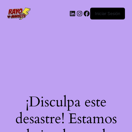
LinkedIn
Instagram
Facebook
Iniciar Sesión
¡Disculpa este
desastre! Estamos