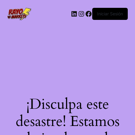
LinkedIn
Instagram
Facebook
Iniciar Sesión
¡Disculpa este
desastre! Estamos