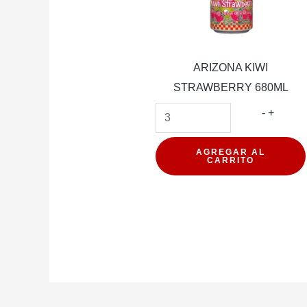
ARIZONA KIWI
STRAWBERRY 680ML
ARIZO
-
+
KIWI
STRAW
AGREGAR AL
CARRITO
680ML
cantida