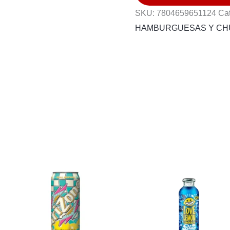
SKU:
7804659651124
Ca
BURGER
HAMBURGUESAS Y C
2.0
95G
cantidad