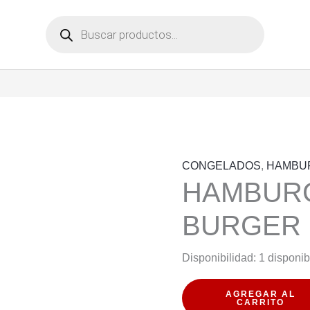
Búsqueda
de
productos
CONGELADOS
,
HAMBU
HAMBUR
BURGER 
Disponibilidad:
1 disponib
HAMBURGUESA
AGREGAR AL
CARRITO
NOT