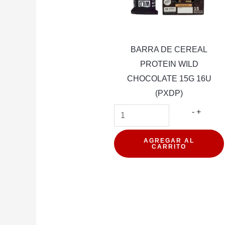
BARRA DE CEREAL
PROTEIN WILD
CHOCOLATE 15G 16U
(PXDP)
BARRA
-
+
DE
CEREA
AGREGAR AL
CARRITO
PROTE
WILD
CHOCO
15G
16U