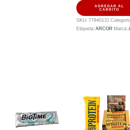
AGREGAR AL
ARCOR
CARRITO
25G
SKU:
77940131
Categorí
cantidad
Etiqueta:
ARCOR
Marca: