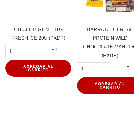
CHICLE BIGTIME 11G
BARRA DE CEREAL
FRESH ICE 20U (PXDP)
PROTEIN WILD
CHOCOLATE-MANI 15
CHICLE
-
+
(PXDP)
BIGTIME
11G
BA
-
+
AGREGAR AL
CARRITO
FRESH
DE
L
ICE
CE
AGREGAR AL
CARRITO
IN
20U
PR
(PXDP)
WI
LATE
cantidad
CH
MA
15