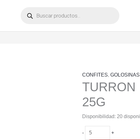
Búsqueda
de
productos
CONFITES
,
GOLOSINAS
TURRON 
25G
Disponibilidad:
20 dispon
TURRON
-
+
MANI