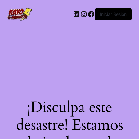
LinkedIn
Instagram
Facebook
Iniciar Sesión
¡Disculpa este
desastre! Estamos