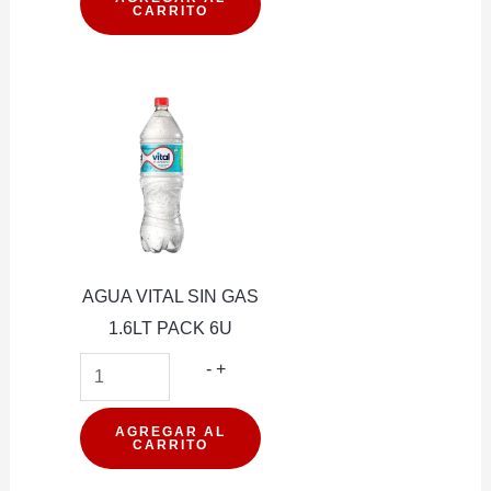
CARRITO
GAS
600ML
PACK
12U
cantidad
AGUA VITAL SIN GAS
1.6LT PACK 6U
AGUA
-
+
VITAL
SIN
AGREGAR AL
CARRITO
GAS