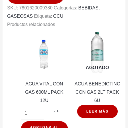
12U
SKU:
7801620009380
Categorías:
BEBIDAS
,
cantidad
GASEOSAS
Etiqueta:
CCU
Productos relacionados
AGOTADO
AGUA VITAL CON
AGUA BENEDICTINO
GAS 600ML PACK
CON GAS 2LT PACK
12U
6U
AGUA
-
+
LEER MÁS
VITAL
CON
AGREGAR AL