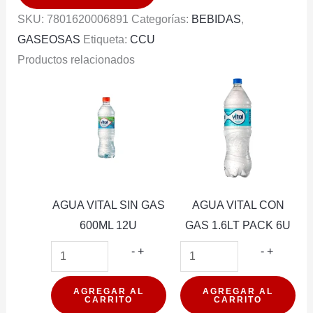
PACK
SKU:
7801620006891
Categorías:
BEBIDAS
,
6U
GASEOSAS
Etiqueta:
CCU
cantidad
Productos relacionados
AGUA VITAL SIN GAS
AGUA VITAL CON
600ML 12U
GAS 1.6LT PACK 6U
AGUA
AGUA
-
+
-
+
VITAL
VITAL
SIN
CON
AGREGAR AL
AGREGAR AL
CARRITO
CARRITO
GAS
GAS