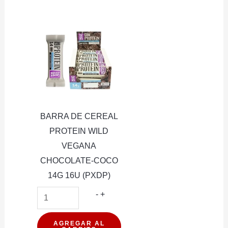
WILD
FIT
COCO+BERRIES
35G
16U
(PXDP)
cantidad
BARRA DE CEREAL
PROTEIN WILD
VEGANA
CHOCOLATE-COCO
14G 16U (PXDP)
BARRA
-
+
DE
CEREAL
AGREGAR AL