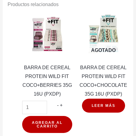
Productos relacionados
AGOTADO
BARRA DE CEREAL
BARRA DE CEREAL
PROTEIN WILD FIT
PROTEIN WILD FIT
COCO+BERRIES 35G
COCO+CHOCOLATE
16U (PXDP)
35G 16U (PXDP)
BARRA
-
+
LEER MÁS
DE
CEREAL
AGREGAR AL
CARRITO
PROTEIN