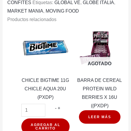
CONFITES
Etiquetas:
GLOBAL VE
,
GLOBE ITALIA
,
MARKET MANIA
,
MOVING FOOD
Productos relacionados
AGOTADO
CHICLE BIGTIME 11G
BARRA DE CEREAL
CHICLE AQUA 20U
PROTEIN WILD
(PXDP)
BERRIES X 16U
((PXDP)
CHICLE
-
+
BIGTIME
LEER MÁS
11G
AGREGAR AL
CARRITO