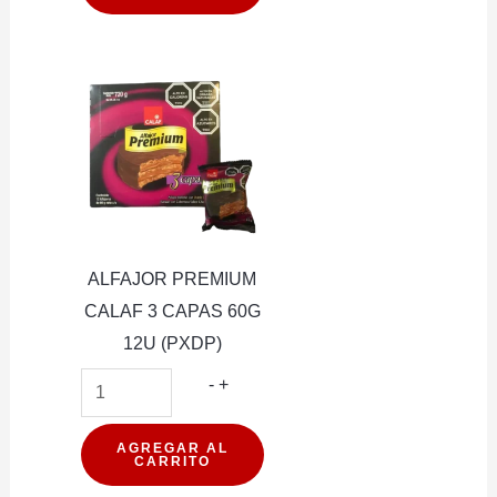
CHICLE
AQUA
20U
(PXDP)
cantidad
ALFAJOR PREMIUM
CALAF 3 CAPAS 60G
12U (PXDP)
ALFAJOR
-
+
PREMIUM
CALAF
AGREGAR AL
CARRITO
3