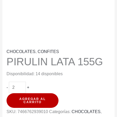
CHOCOLATES
,
CONFITES
PIRULIN LATA 155G
Disponibilidad:
14 disponibles
PIRULIN
-
+
LATA
AGREGAR AL
155G
CARRITO
cantidad
SKU:
7466762939010
Categorías:
CHOCOLATES
,