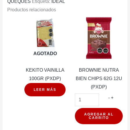
QUEQUES
Etiqueta:
IDEAL
Productos relacionados
AGOTADO
KEKITO VAINILLA
BROWNIE NUTRA
100GR (PXDP)
BIEN CHIPS 62G 12U
(PXDP)
LEER MÁS
BROWNI
-
+
NUTRA
BIEN
AGREGAR AL
CARRITO
CHIPS