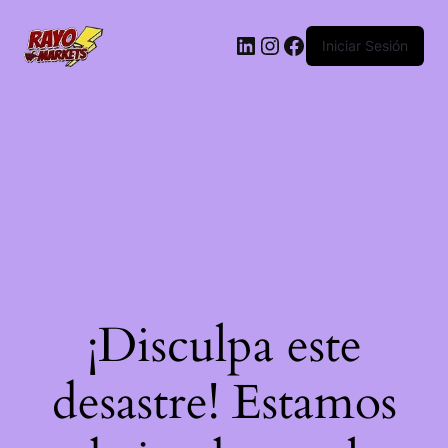
LinkedIn
Instagram
Facebook
Iniciar Sesión
¡Disculpa este
desastre! Estamos