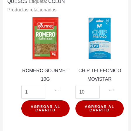
QUESOS
Etiqueta:
COLUN
Productos relacionados
ROMERO GOURMET
CHIP TELEFONICO
10G
MOVISTAR
ROMERO
CHIP
-
+
-
+
GOURMET
TELEFO
10G
MOVIST
AGREGAR AL
AGREGAR AL
CARRITO
CARRITO
cantidad
cantidad