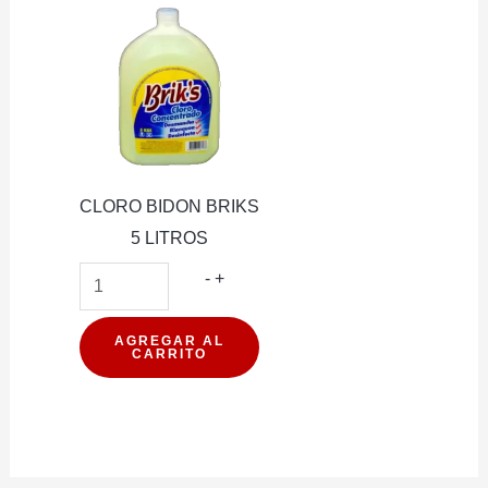
CLORO BIDON BRIKS
5 LITROS
CLORO
-
+
BIDON
BRIKS
AGREGAR AL
CARRITO
5
LITROS
cantidad