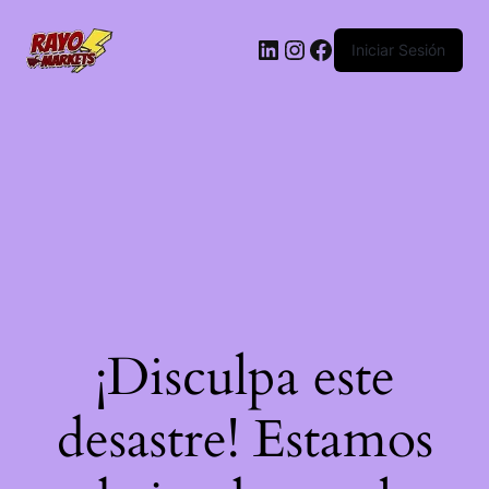
LinkedIn
Instagram
Facebook
Iniciar Sesión
¡Disculpa este
desastre! Estamos