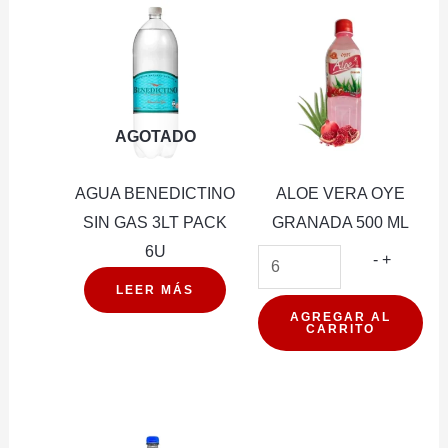
AGOTADO
AGUA BENEDICTINO
ALOE VERA OYE
SIN GAS 3LT PACK
GRANADA 500 ML
6U
ALOE
-
+
VERA
LEER MÁS
OYE
AGREGAR AL
CARRITO
GRANA
500
ML
cantidad