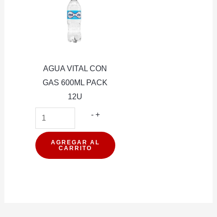
AGUA VITAL CON
GAS 600ML PACK
12U
AGUA
-
+
VITAL
CON
AGREGAR AL
CARRITO
GAS
600ML
PACK
12U
cantidad