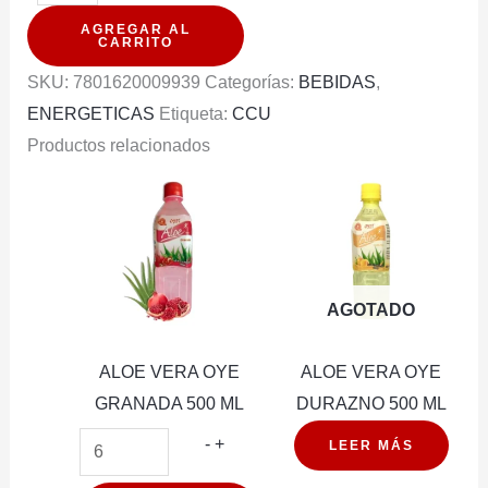
ORIGINAL
AGREGAR AL
500ML
CARRITO
PACK
SKU:
7801620009939
Categorías:
BEBIDAS
,
12U
ENERGETICAS
Etiqueta:
CCU
cantidad
Productos relacionados
AGOTADO
ALOE VERA OYE
ALOE VERA OYE
GRANADA 500 ML
DURAZNO 500 ML
ALOE
-
+
LEER MÁS
VERA