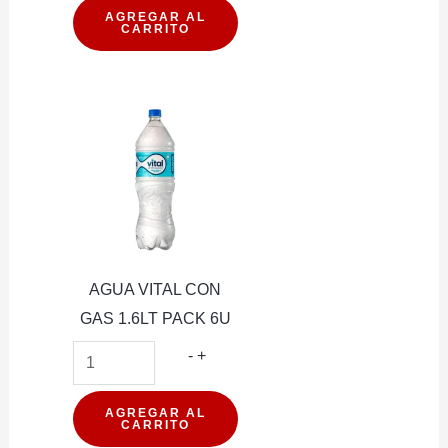
OYE
AGREGAR AL
CARRITO
GRANADA
500
ML
cantidad
AGUA VITAL CON
GAS 1.6LT PACK 6U
AGUA
-
+
VITAL
CON
AGREGAR AL
CARRITO
GAS