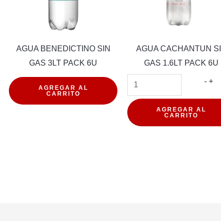
AGUA BENEDICTINO SIN
AGUA CACHANTUN S
GAS 3LT PACK 6U
GAS 1.6LT PACK 6U
AGUA
AG
-
+
AGREGAR AL
CARRITO
BENEDICTINO
CA
SIN
SI
AGREGAR AL
CARRITO
ADA
GAS
GA
3LT
1.6
PACK
PA
d
6U
6U
cantidad
can