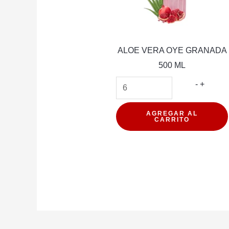
ALOE VERA OYE GRANADA
500 ML
ALOE
-
+
VERA
OYE
AGREGAR AL
CARRITO
GRAN
500
ML
cantida