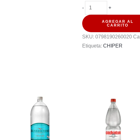
SCORE
-
+
ENERGY
AGREGAR AL
ORIGINAL
CARRITO
500
SKU:
0798190260020
Ca
ML
Etiqueta:
CHIPER
PACK
6U
cantidad