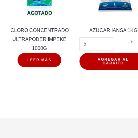
AGOTADO
CLORO CONCENTRADO
AZUCAR IANSA 1KG
ULTRAPODER IMPEKE
AZ
-
+
1000G
IA
1K
AGREGAR AL
LEER MÁS
CARRITO
can