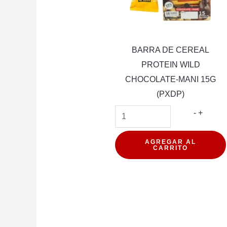
BARRA DE CEREAL
PROTEIN WILD
CHOCOLATE-MANI 15G
(PXDP)
BARRA
-
+
DE
CEREA
AGREGAR AL
CARRITO
PROTE
WILD
CHOCO
MANI
15G