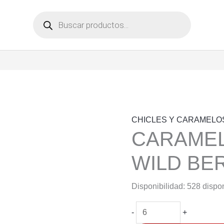
Búsqueda
de
productos
CHICLES Y CARAMELO
CARAMEL
WILD BER
Disponibilidad:
528 dispo
CARAMELOS
-
+
SKITTLES