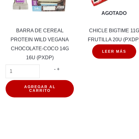
AGOTADO
BARRA DE CEREAL
CHICLE BIGTIME 11
PROTEIN WILD VEGANA
FRUTILLA 20U (PXDP
CHOCOLATE-COCO 14G
LEER MÁS
16U (PXDP)
BARRA
-
+
DE
L
CEREAL
AGREGAR AL
CARRITO
IN
PROTEIN
WILD
LATE-
VEGANA
CHOCOLATE-
COCO