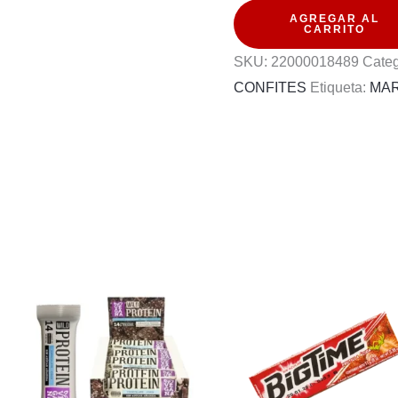
AGREGAR AL
WILD
CARRITO
BERRY
SKU:
22000018489
Categ
61.5G
CONFITES
Etiqueta:
MAR
cantidad