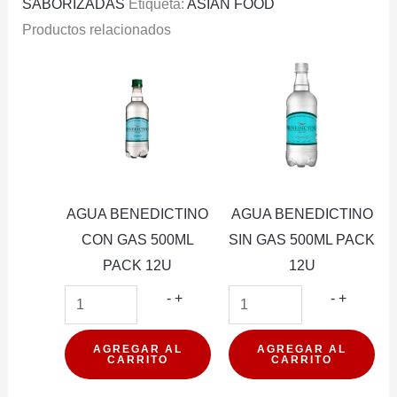
SABORIZADAS
Etiqueta:
ASIAN FOOD
Productos relacionados
AGUA BENEDICTINO
AGUA BENEDICTINO
CON GAS 500ML
SIN GAS 500ML PACK
PACK 12U
12U
AGUA
AGUA
-
+
-
+
BENEDICTINO
BENEDI
CON
SIN
AGREGAR AL
AGREGAR AL
CARRITO
CARRITO
GAS
GAS