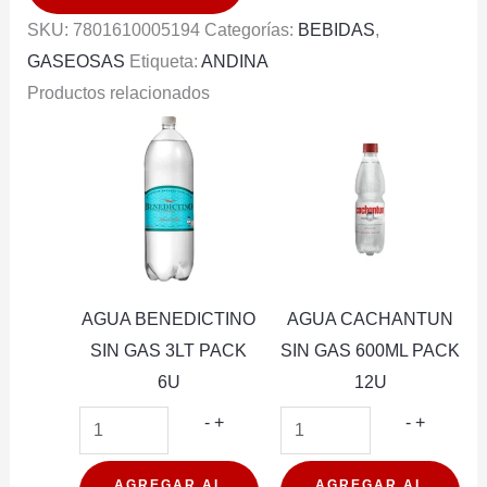
PACK
SKU:
7801610005194
Categorías:
BEBIDAS
,
6U
GASEOSAS
Etiqueta:
ANDINA
cantidad
Productos relacionados
AGUA BENEDICTINO
AGUA CACHANTUN
SIN GAS 3LT PACK
SIN GAS 600ML PACK
6U
12U
AGUA
AGUA
-
+
-
+
BENEDICTINO
CACHA
SIN
SIN
AGREGAR AL
AGREGAR AL