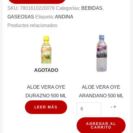
220ML
SKU:
7801610220078
Categorías:
BEBIDAS
,
PACK
GASEOSAS
Etiqueta:
ANDINA
6U
Productos relacionados
cantidad
AGOTADO
ALOE VERA OYE
ALOE VERA OYE
DURAZNO 500 ML
ARANDANO 500 ML
ALOE
-
+
LEER MÁS
VERA
OYE
AGREGAR AL
CARRITO
ARAND