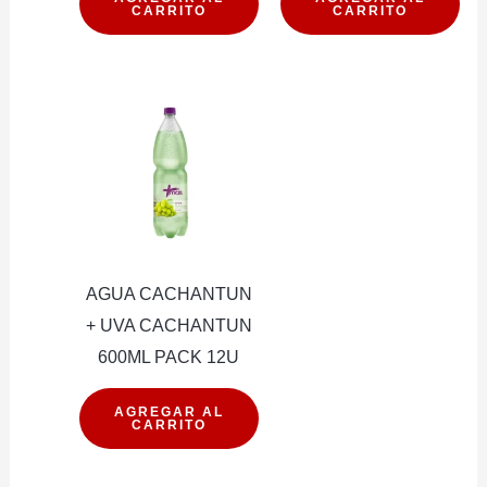
CARRITO
CARRITO
GAS
GAS
1.6LT
2LT
PACK
PACK
6U
6U
cantidad
cantidad
AGUA CACHANTUN
+ UVA CACHANTUN
600ML PACK 12U
AGUA
AGREGAR AL
CARRITO
CACHANTUN
+