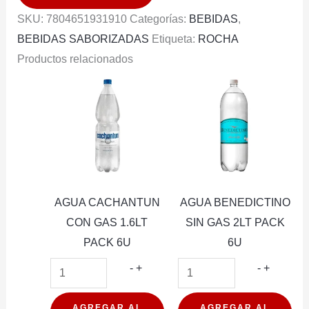
cantidad
SKU:
7804651931910
Categorías:
BEBIDAS
,
BEBIDAS SABORIZADAS
Etiqueta:
ROCHA
Productos relacionados
AGUA CACHANTUN
AGUA BENEDICTINO
CON GAS 1.6LT
SIN GAS 2LT PACK
PACK 6U
6U
AGUA
AGUA
-
+
-
+
CACHANTUN
BENEDI
CON
SIN
AGREGAR AL
AGREGAR AL