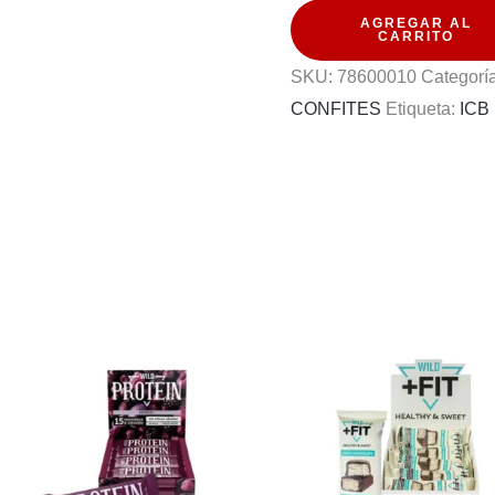
AGREGAR AL
TAC
CARRITO
MENTA
SKU:
78600010
Categorí
16G
CONFITES
Etiqueta:
ICB
12U
(PXDP)
cantidad