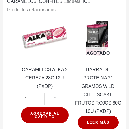
CARAMELOS
,
CONFITES
Etiqueta:
ICB
Productos relacionados
AGOTADO
CARAMELOS ALKA 2
BARRA DE
CEREZA 28G 12U
PROTEINA 21
(PXDP)
GRAMOS WILD
CHEESCAKE
CARAMELOS
-
+
FRUTOS ROJOS 60G
ALKA
10U (PXDP)
2
AGREGAR AL
CARRITO
CEREZA
LEER MÁS