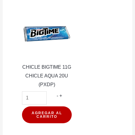
28G
12U
(PXDP)
cantidad
CHICLE BIGTIME 11G
CHICLE AQUA 20U
(PXDP)
CHICLE
-
+
BIGTIME
11G
AGREGAR AL
CARRITO
CHICLE
AQUA