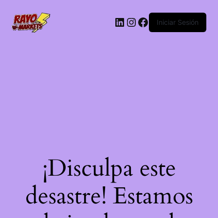
LinkedIn
Instagram
Facebook
Iniciar Sesión
¡Disculpa este
desastre! Estamos