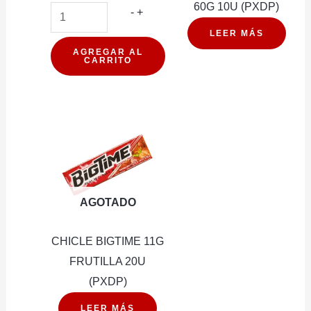
60G 10U (PXDP)
BARRA
-
+
DE
LEER MÁS
CEREAL
AGREGAR AL
CARRITO
PROTEIN
WILD
CAFE
MOKKA
VEGANA
15G
16U
AGOTADO
(PXDP)
cantidad
CHICLE BIGTIME 11G
FRUTILLA 20U
(PXDP)
LEER MÁS