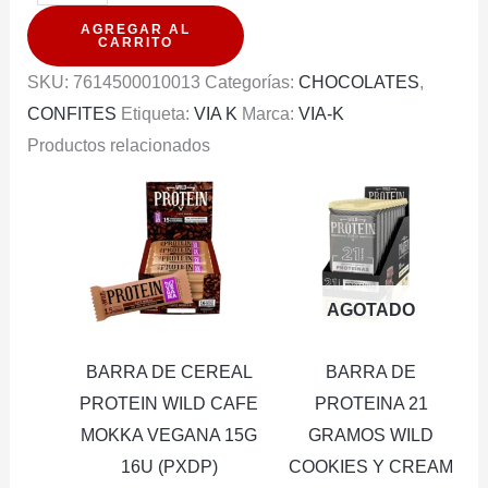
TOBLERONE
AGREGAR AL
LECHE
CARRITO
100G
SKU:
7614500010013
Categorías:
CHOCOLATES
,
cantidad
CONFITES
Etiqueta:
VIA K
Marca:
VIA-K
Productos relacionados
AGOTADO
BARRA DE CEREAL
BARRA DE
PROTEIN WILD CAFE
PROTEINA 21
MOKKA VEGANA 15G
GRAMOS WILD
16U (PXDP)
COOKIES Y CREAM