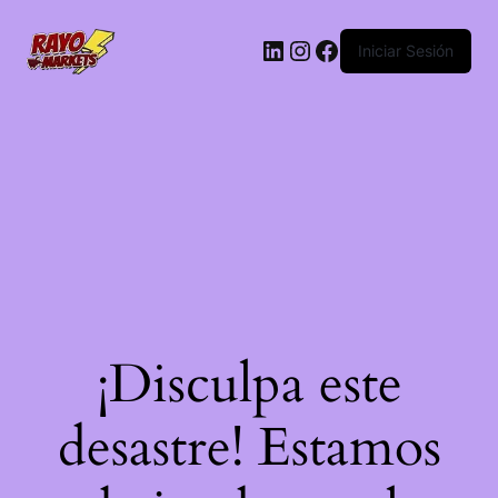
LinkedIn
Instagram
Facebook
Iniciar Sesión
¡Disculpa este
desastre! Estamos