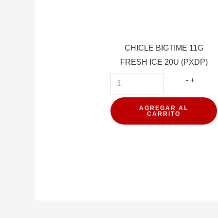
CHICLE BIGTIME 11G
FRESH ICE 20U (PXDP)
CHICL
-
+
BIGTIM
11G
AGREGAR AL
CARRITO
FRESH
ICE
20U
(PXDP)
cantida