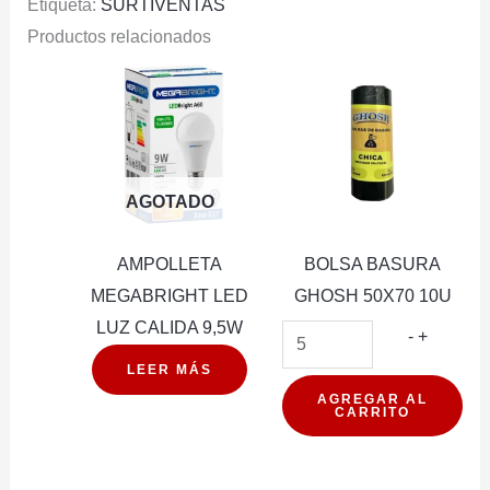
Etiqueta:
SURTIVENTAS
Productos relacionados
AGOTADO
AMPOLLETA
BOLSA BASURA
MEGABRIGHT LED
GHOSH 50X70 10U
LUZ CALIDA 9,5W
BOLSA
-
+
BASUR
LEER MÁS
GHOSH
AGREGAR AL
CARRITO
50X70
10U