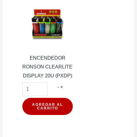
cantidad
ENCENDEDOR
RONSON CLEARLITE
DISPLAY 20U (PXDP)
ENCENDEDOR
-
+
RONSON
CLEARLITE
AGREGAR AL
CARRITO
DISPLAY
20U
(PXDP)