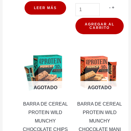
BARRA
-
+
LEER MÁS
DE
CEREAL
AGREGAR AL
CARRITO
PROTEI
WILD
LIMON
45G
16U
(PXDP)
cantidad
AGOTADO
AGOTADO
BARRA DE CEREAL
BARRA DE CEREAL
PROTEIN WILD
PROTEIN WILD
MUNCHY
MUNCHY
CHOCOLATE CHIPS
CHOCOLATE MANI