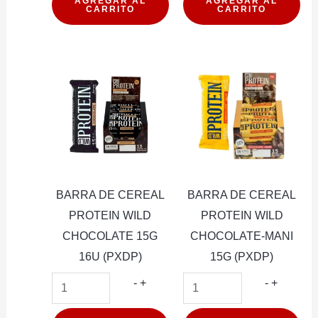
CEREAL
CEREAL
AGREGAR AL
AGREGAR AL
CARRITO
CARRITO
PROTEIN
PROTEI
WILD
WILD
CAFE
CARAM
MOKKA
45G
VEGANA
16U
15G
(PXDP)
16U
cantidad
(PXDP)
cantidad
BARRA DE CEREAL
BARRA DE CEREAL
PROTEIN WILD
PROTEIN WILD
CHOCOLATE 15G
CHOCOLATE-MANI
16U (PXDP)
15G (PXDP)
BARRA
BARRA
-
+
-
+
DE
DE