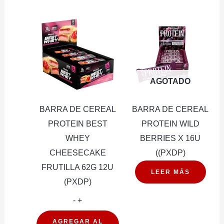
AGOTADO
BARRA DE CEREAL
BARRA DE CEREAL
PROTEIN BEST
PROTEIN WILD
WHEY
BERRIES X 16U
CHEESECAKE
((PXDP)
FRUTILLA 62G 12U
LEER MÁS
(PXDP)
BARRA
-
+
DE
AGREGAR AL