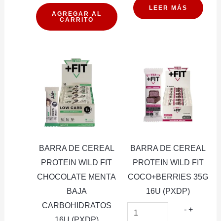
DE
LEER MÁS
AGREGAR AL
CARRITO
CEREAL
PROTEIN
WILD
FIT
ALMENDRA
BAJA
CARBOHIDRATOS
16U
(PXDP)
BARRA DE CEREAL
BARRA DE CEREAL
cantidad
PROTEIN WILD FIT
PROTEIN WILD FIT
CHOCOLATE MENTA
COCO+BERRIES 35G
BAJA
16U (PXDP)
CARBOHIDRATOS
BARRA
-
+
16U (PXDP)