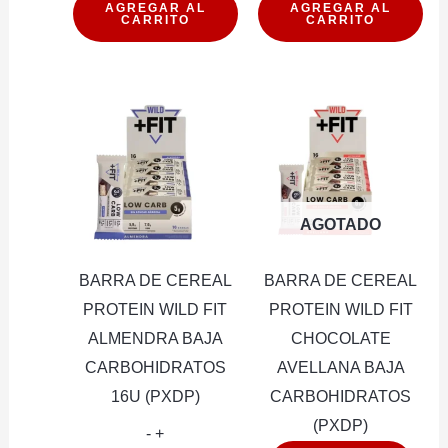
CEREAL
CEREAL
AGREGAR AL
AGREGAR AL
CARRITO
CARRITO
PROTEIN
PROTEI
WILD
WILD
CHOCOLATE
CHOCOL
15G
MANI
16U
15G
(PXDP)
(PXDP)
cantidad
cantidad
AGOTADO
BARRA DE CEREAL
BARRA DE CEREAL
PROTEIN WILD FIT
PROTEIN WILD FIT
ALMENDRA BAJA
CHOCOLATE
CARBOHIDRATOS
AVELLANA BAJA
16U (PXDP)
CARBOHIDRATOS
(PXDP)
BARRA
-
+