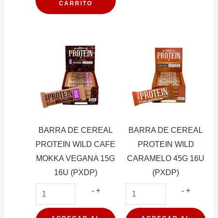
CARRITO
CEREAL
PROTEIN
BEST
WHEY
CHEESECAKE
FRUTILLA
62G
12U
(PXDP)
BARRA DE CEREAL
BARRA DE CEREAL
cantidad
PROTEIN WILD CAFE
PROTEIN WILD
MOKKA VEGANA 15G
CARAMELO 45G 16U
16U (PXDP)
(PXDP)
BARRA
BARRA
-
+
-
+
DE
DE