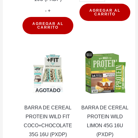
DE
BARRA
CEREAL
-
+
AGREGAR AL
CARRITO
DE
PROTEI
AGREGAR AL
CARRITO
CEREAL
WILD
PROTEIN
FIT
WILD
COCO+B
FIT
35G
CHOCOLATE
16U
MENTA
(PXDP)
BAJA
cantidad
AGOTADO
CARBOHIDRATOS
16U
BARRA DE CEREAL
BARRA DE CEREAL
(PXDP)
PROTEIN WILD FIT
PROTEIN WILD
cantidad
COCO+CHOCOLATE
LIMON 45G 16U
35G 16U (PXDP)
(PXDP)