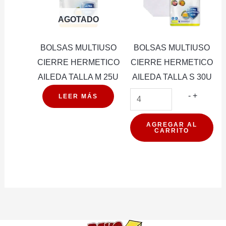
AGOTADO
BOLSAS MULTIUSO
BOLSAS MULTIUSO
CIERRE HERMETICO
CIERRE HERMETICO
AILEDA TALLA M 25U
AILEDA TALLA S 30U
BOLSAS
-
+
LEER MÁS
MULTIU
CIERRE
AGREGAR AL
CARRITO
HERMET
AILEDA
TALLA
S
30U
cantidad