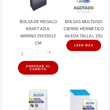
AGOTADO
BOLSA DE REGALO
BOLSAS MULTIUSO
KRAFT AZUL
CIERRE HERMETICO
MARINO 25X33X12
AILEDA TALLA L 15U
CM
LEER MÁS
BOLSA
-
+
DE
REGALO
AGREGAR AL
CARRITO
KRAFT
AZUL
MARINO
25X33X12
CM
cantidad