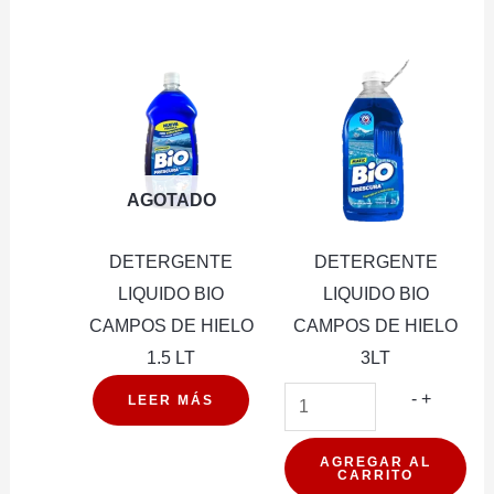
NATIVO
3LT
cantidad
AGOTADO
DETERGENTE
DETERGENTE
LIQUIDO BIO
LIQUIDO BIO
CAMPOS DE HIELO
CAMPOS DE HIELO
1.5 LT
3LT
DETER
-
+
LEER MÁS
LIQUIDO
BIO
AGREGAR AL
CARRITO
CAMPO