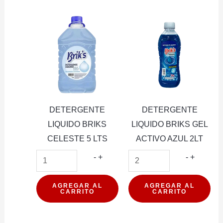
5
LT
cantidad
DETERGENTE
DETERGENTE
LIQUIDO BRIKS
LIQUIDO BRIKS GEL
CELESTE 5 LTS
ACTIVO AZUL 2LT
DETERGENTE
DETER
-
+
-
+
LIQUIDO
LIQUIDO
BRIKS
BRIKS
AGREGAR AL
AGREGAR AL
CARRITO
CARRITO
CELESTE
GEL
5
ACTIVO