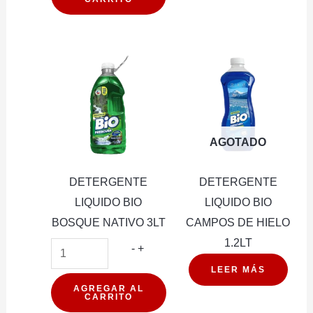
BOSQUE
NATIVO
1.2LT
cantidad
AGOTADO
DETERGENTE
DETERGENTE
LIQUIDO BIO
LIQUIDO BIO
BOSQUE NATIVO 3LT
CAMPOS DE HIELO
1.2LT
DETERGENTE
-
+
LIQUIDO
LEER MÁS
BIO
AGREGAR AL
CARRITO
BOSQUE