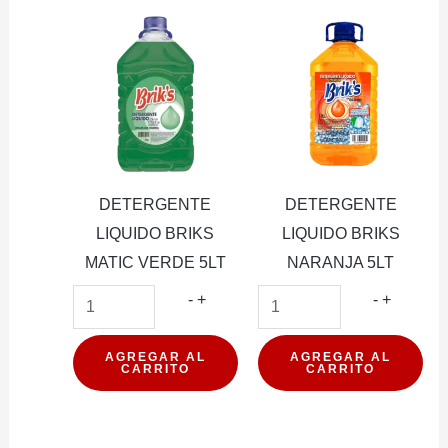
CELESTE
cantidad
2LT
cantidad
DETERGENTE
DETERGENTE
LIQUIDO BRIKS
LIQUIDO BRIKS
MATIC VERDE 5LT
NARANJA 5LT
DETERGENTE
DETER
-
+
-
+
LIQUIDO
LIQUIDO
BRIKS
BRIKS
AGREGAR AL
AGREGAR AL
CARRITO
CARRITO
MATIC
NARANJ
VERDE
5LT
5LT
cantidad