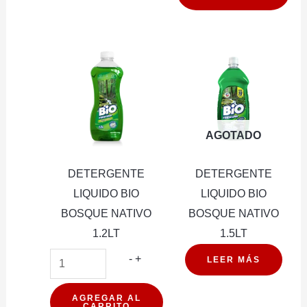
DOWNY
BOTELL
1.8LT
cantidad
AGOTADO
DETERGENTE
DETERGENTE
LIQUIDO BIO
LIQUIDO BIO
BOSQUE NATIVO
BOSQUE NATIVO
1.2LT
1.5LT
DETERGENTE
-
+
LEER MÁS
LIQUIDO
BIO
AGREGAR AL
CARRITO