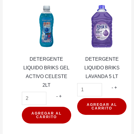
LTS
AZUL
cantidad
2LT
cantidad
DETERGENTE
DETERGENTE
LIQUIDO BRIKS GEL
LIQUIDO BRIKS
ACTIVO CELESTE
LAVANDA 5 LT
2LT
DETER
-
+
DETERGENTE
LIQUIDO
-
+
LIQUIDO
BRIKS
AGREGAR AL
CARRITO
BRIKS
LAVAND
AGREGAR AL
CARRITO
GEL
5
ACTIVO
LT