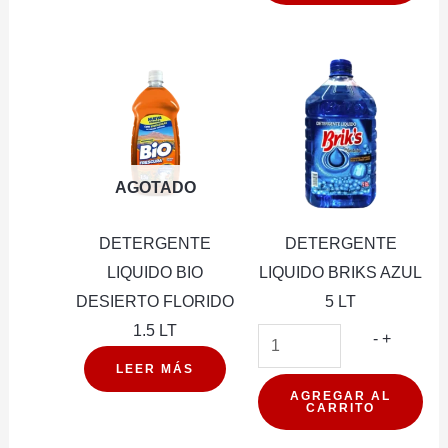
DE
HIELO
3LT
cantidad
AGOTADO
DETERGENTE
DETERGENTE
LIQUIDO BIO
LIQUIDO BRIKS AZUL
DESIERTO FLORIDO
5 LT
1.5 LT
DETER
-
+
LIQUIDO
LEER MÁS
BRIKS
AGREGAR AL
CARRITO
AZUL