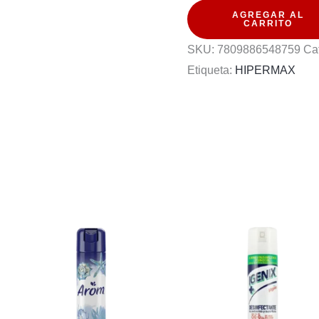
AGREGAR AL
BRIKS
CARRITO
CELESTE
SKU:
7809886548759
Ca
5
Etiqueta:
HIPERMAX
LTS
cantidad