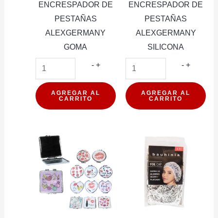
ENCRESPADOR DE
ENCRESPADOR DE
PESTAÑAS
PESTAÑAS
ALEXGERMANY
ALEXGERMANY
GOMA
SILICONA
ENCRESPADOR
ENCRE
-
+
-
+
DE
DE
PESTAÑAS
PESTAÑ
AGREGAR AL
AGREGAR AL
CARRITO
CARRITO
ALEXGERMANY
ALEXG
GOMA
SILICON
cantidad
cantidad