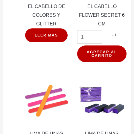
EL CABELLO DE
EL CABELLO
COLORES Y
FLOWER SECRET 6
GLITTER
CM
HORQUI
-
+
LEER MÁS
PARA
EL
AGREGAR AL
CARRITO
CABELL
FLOWE
SECRE
6
CM
cantidad
LIMA DE UNAS
LIMA DE UÑAS