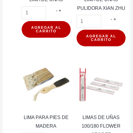
PULIDORA XIAN ZHU
LIMA
-
+
DE
LIMA
-
+
UNAS
DE
AGREGAR AL
CARRITO
cantidad
UÑAS
AGREGAR AL
CARRITO
PULIDO
XIAN
ZHU
cantidad
LIMA PARA PIES DE
LIMAS DE UÑAS
MADERA
100/180 FLOWER