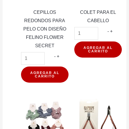
CEPILLOS
COLET PARA EL
REDONDOS PARA
CABELLO
PELO CON DISEÑO
COLET
-
+
FELINO FLOWER
PARA
SECRET
EL
AGREGAR AL
CARRITO
CEPILLOS
CABELL
-
+
REDONDOS
cantidad
PARA
AGREGAR AL
CARRITO
PELO
CON
DISEÑO
FELINO
FLOWER
SECRET