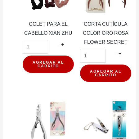
cantidad
COLET PARA EL
CORTA CUTÍCULA
CABELLO XIAN ZHU
COLOR ORO ROSA
FLOWER SECRET
COLET
-
+
PARA
CORTA
-
+
EL
CUTÍCU
AGREGAR AL
CARRITO
CABELLO
COLOR
AGREGAR AL
CARRITO
XIAN
ORO
ZHU
ROSA
cantidad
FLOWE
SECRE
cantidad