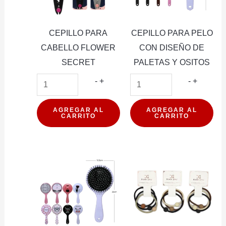
CEPILLO PARA
CEPILLO PARA PELO
CABELLO FLOWER
CON DISEÑO DE
SECRET
PALETAS Y OSITOS
CEPILLO
CEPILL
-
+
-
+
PARA
PARA
CABELLO
PELO
AGREGAR AL
AGREGAR AL
CARRITO
CARRITO
FLOWER
CON
SECRET
DISEÑO
cantidad
DE
PALETA
Y
OSITOS
cantidad