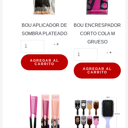
BOU APLICADOR DE
BOU ENCRESPADOR
SOMBRA PLATEADO
CORTO COLA M
GRUESO
BOU
-
+
APLICADOR
BOU
-
+
DE
ENCRE
AGREGAR AL
CARRITO
SOMBRA
CORTO
AGREGAR AL
CARRITO
PLATEADO
COLA
cantidad
M
GRUES
cantidad