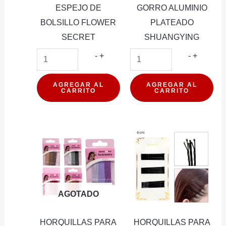
ESPEJO DE
GORRO ALUMINIO
BOLSILLO FLOWER
PLATEADO
SECRET
SHUANGYING
ESPEJO
GORRO
-
+
-
+
DE
ALUMIN
BOLSILLO
PLATEA
AGREGAR AL
AGREGAR AL
CARRITO
CARRITO
FLOWER
SHUANG
SECRET
cantidad
cantidad
AGOTADO
HORQUILLAS PARA
HORQUILLAS PARA