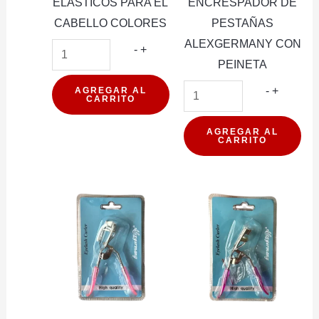
ELASTICOS PARA EL
ENCRESPADOR DE
CABELLO COLORES
PESTAÑAS
ALEXGERMANY CON
ELASTICOS
-
+
PEINETA
PARA
EL
ENCRE
-
+
AGREGAR AL
CARRITO
CABELLO
DE
COLORES
PESTAÑ
AGREGAR AL
CARRITO
cantidad
ALEXG
CON
PEINET
cantidad