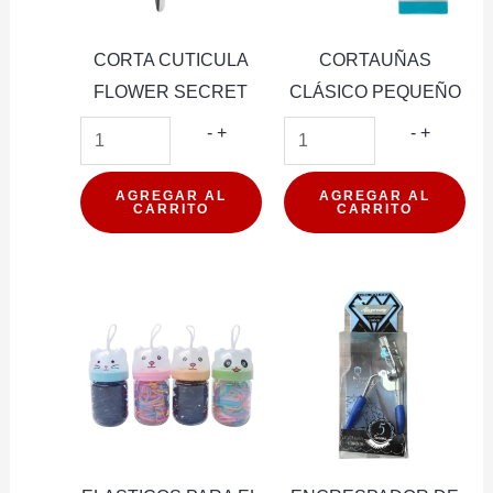
CORTA CUTICULA
CORTAUÑAS
FLOWER SECRET
CLÁSICO PEQUEÑO
CORTA
CORTA
-
+
-
+
CUTICULA
CLÁSIC
FLOWER
PEQUE
AGREGAR AL
AGREGAR AL
CARRITO
CARRITO
SECRET
cantidad
cantidad