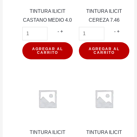
TINTURA ILICIT
TINTURA ILICIT
CASTANO MEDIO 4.0
CEREZA 7.46
TINTURA
TINTUR
-
+
-
+
ILICIT
ILICIT
CASTANO
CEREZ
AGREGAR AL
AGREGAR AL
CARRITO
CARRITO
MEDIO
7.46
4.0
cantidad
cantidad
TINTURA ILICIT
TINTURA ILICIT