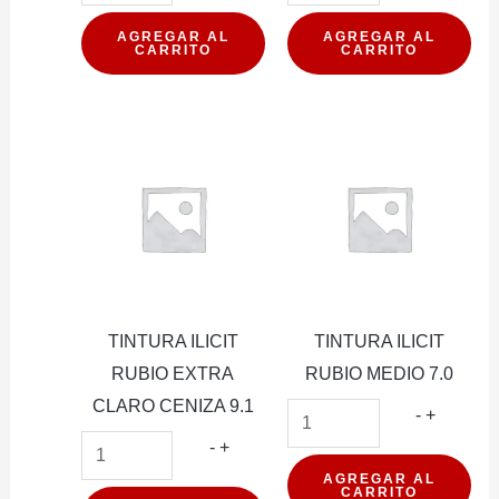
ILICIT
ILICIT
RUBIO
RUBIO
AGREGAR AL
AGREGAR AL
CARRITO
CARRITO
CLARO
EXTRA
CENIZA
CLARO
8.1
9.0
cantidad
cantidad
TINTURA ILICIT
TINTURA ILICIT
RUBIO EXTRA
RUBIO MEDIO 7.0
CLARO CENIZA 9.1
TINTUR
-
+
TINTURA
ILICIT
-
+
ILICIT
RUBIO
AGREGAR AL
CARRITO