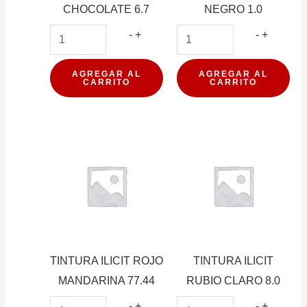
CHOCOLATE 6.7
NEGRO 1.0
TINTURA
TINTUR
-
+
-
+
ILICIT
ILICIT
CHOCOLATE
NEGRO
AGREGAR AL
AGREGAR AL
CARRITO
CARRITO
6.7
1.0
cantidad
cantidad
TINTURA ILICIT ROJO
TINTURA ILICIT
MANDARINA 77.44
RUBIO CLARO 8.0
TINTURA
TINTUR
-
+
-
+