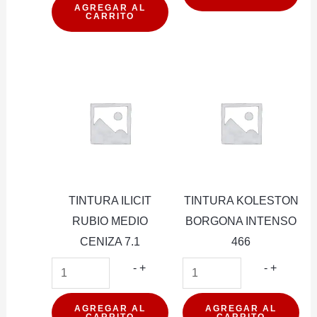
RUBIO
MEDIO
AGREGAR AL
CARRITO
EXTRA
7.0
CLARO
cantidad
CENIZA
9.1
cantidad
TINTURA ILICIT
TINTURA KOLESTON
RUBIO MEDIO
BORGONA INTENSO
CENIZA 7.1
466
TINTURA
TINTUR
-
+
-
+
ILICIT
KOLEST
RUBIO
BORGO
AGREGAR AL
AGREGAR AL
CARRITO
CARRITO