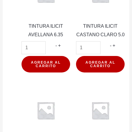
TINTURA ILICIT
TINTURA ILICIT
AVELLANA 6.35
CASTANO CLARO 5.0
TINTURA
TINTUR
-
+
-
+
ILICIT
ILICIT
AVELLANA
CASTAN
AGREGAR AL
AGREGAR AL
CARRITO
CARRITO
6.35
CLARO
cantidad
5.0
cantidad