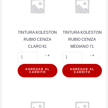
TINTURA KOLESTON
TINTURA KOLESTON
RUBIO CENIZA
RUBIO CENIZA
CLARO 81
MEDIANO 71
TINTURA
TINTUR
-
+
-
+
KOLESTON
KOLEST
RUBIO
RUBIO
AGREGAR AL
AGREGAR AL
CARRITO
CARRITO
CENIZA
CENIZA
CLARO
MEDIAN
81
71
cantidad
cantidad