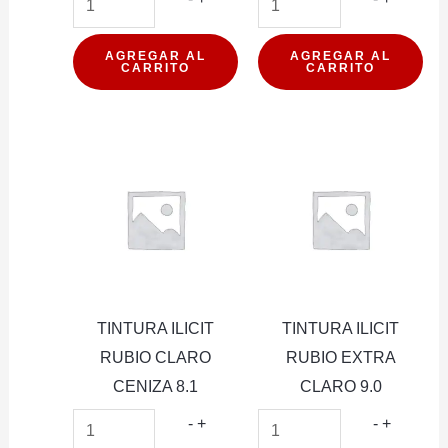
ILICIT
ILICIT
ROJO
RUBIO
AGREGAR AL
AGREGAR AL
CARRITO
CARRITO
MANDARINA
CLARO
77.44
8.0
cantidad
cantidad
TINTURA ILICIT
TINTURA ILICIT
RUBIO CLARO
RUBIO EXTRA
CENIZA 8.1
CLARO 9.0
TINTURA
TINTUR
-
+
-
+