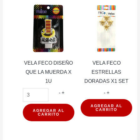
JACK
X
1U
cantidad
VELA FECO DISEÑO
VELA FECO
QUE LA MUERDA X
ESTRELLAS
1U
DORADAS X1 SET
VELA
VELA
-
+
-
+
FECO
FECO
AGREGAR AL
CARRITO
DISEÑO
ESTRELLAS
AGREGAR AL
CARRITO
QUE
DORADAS
LA
X1
MUERDA
SET