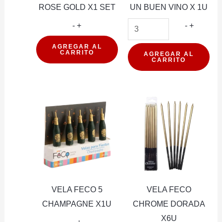
ROSE GOLD X1 SET
UN BUEN VINO X 1U
VELA
VELA
-
+
-
+
CORAZON
DISEÑO
AGREGAR AL
CARRITO
ROSE
COMO
AGREGAR AL
CARRITO
GOLD
UN
X1
BUEN
SET
VINO
cantidad
X
1U
cantidad
VELA FECO 5
VELA FECO
CHAMPAGNE X1U
CHROME DORADA
X6U
VELA