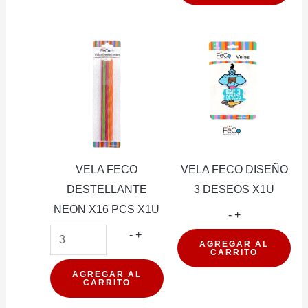
NUMERAL
?
X1U
cantidad
VELA FECO
VELA FECO DISEÑO
DESTELLANTE
3 DESEOS X1U
NEON X16 PCS X1U
VELA
-
+
VELA
FECO
-
+
AGREGAR AL
CARRITO
FECO
DISEÑO
DESTELLANTE
3
AGREGAR AL
CARRITO
NEON
DESEOS