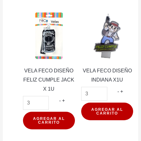
X16
X1U
PCS
cantidad
X1U
cantidad
VELA FECO DISEÑO
VELA FECO DISEÑO
FELIZ CUMPLE JACK
INDIANA X1U
X 1U
VELA
-
+
VELA
FECO
-
+
FECO
DISEÑO
AGREGAR AL
CARRITO
DISEÑO
INDIANA
AGREGAR AL
CARRITO
FELIZ
X1U
CUMPLE
cantidad