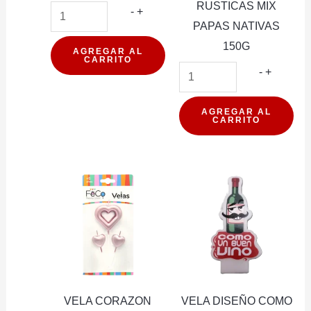
RUSTICAS MIX
MOLDADIENTE
-
+
PAPAS NATIVAS
PACK
150G
12U
AGREGAR AL
CARRITO
cantidad
PAPAS
-
+
FRITAS
MARCO
AGREGAR AL
CARRITO
POLO
RUSTIC
MIX
PAPAS
NATIVA
150G
cantidad
VELA CORAZON
VELA DISEÑO COMO