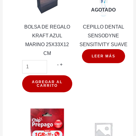
AGOTADO
BOLSA DE REGALO
CEPILLO DENTAL
KRAFT AZUL
SENSODYNE
MARINO 25X33X12
SENSITIVITY SUAVE
CM
LEER MÁS
BOLSA
-
+
DE
REGALO
AGREGAR AL
CARRITO
KRAFT
AZUL
MARINO
25X33X12
CM
cantidad