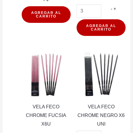
-
+
FECO
VELA
-
+
AGREGAR AL
CARRITO
5
FECO
CHAMPAGNE
CHROM
AGREGAR AL
CARRITO
X1U
DORAD
cantidad
X6U
cantidad
VELA FECO
VELA FECO
CHROME FUCSIA
CHROME NEGRO X6
X6U
UNI