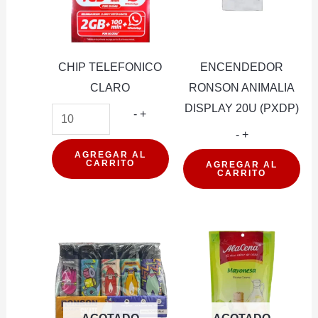
CHIP TELEFONICO
ENCENDEDOR
CLARO
RONSON ANIMALIA
DISPLAY 20U (PXDP)
CHIP
-
+
TELEFONICO
ENCENDEDO
-
+
CLARO
RONSON
AGREGAR AL
CARRITO
AGREGAR AL
CARRITO
cantidad
ANIMALIA
DISPLAY
20U
(PXDP)
cantidad