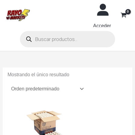
Ir
al
contenido
Acceder
Búsqueda
de
productos
Mostrando el único resultado