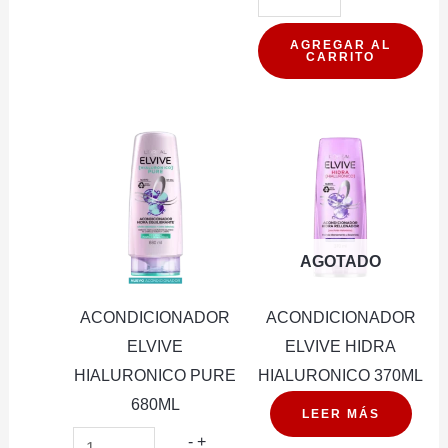
ELVIVE
HIALUR
AGREGAR AL
CARRITO
PURE
370ML
cantidad
AGOTADO
ACONDICIONADOR
ACONDICIONADOR
ELVIVE
ELVIVE HIDRA
HIALURONICO PURE
HIALURONICO 370ML
680ML
LEER MÁS
ACONDICIONADOR
-
+