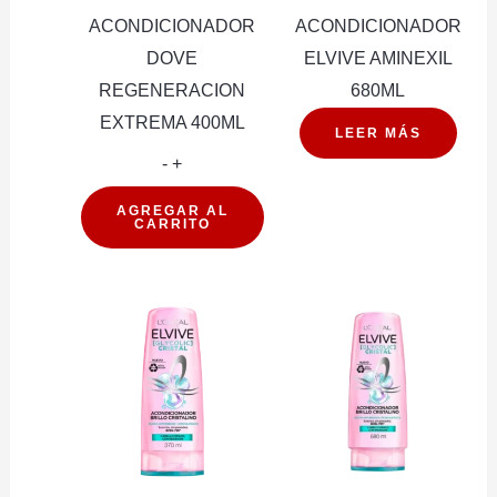
ACONDICIONADOR
ACONDICIONADOR
DOVE
ELVIVE AMINEXIL
REGENERACION
680ML
EXTREMA 400ML
LEER MÁS
ACONDICIONADOR
-
+
DOVE
AGREGAR AL
CARRITO
REGENERACION
EXTREMA
400ML
cantidad