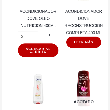
ACONDICIONADOR
ACONDICIONADOR
DOVE OLEO
DOVE
NUTRICION 400ML
RECONSTRUCCION
COMPLETA 400 ML
ACONDICIONADOR
-
+
DOVE
LEER MÁS
OLEO
AGREGAR AL
CARRITO
NUTRICION
400ML
cantidad
AGOTADO