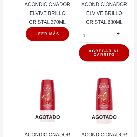
ACONDICIONADOR
ACONDICIONADOR
ELVIVE BRILLO
ELVIVE BRILLO
CRISTAL 370ML
CRISTAL 680ML
ACONDI
-
+
LEER MÁS
ELVIVE
BRILLO
AGREGAR AL
CARRITO
CRISTA
680ML
cantidad
AGOTADO
AGOTADO
ACONDICIONADOR
ACONDICIONADOR