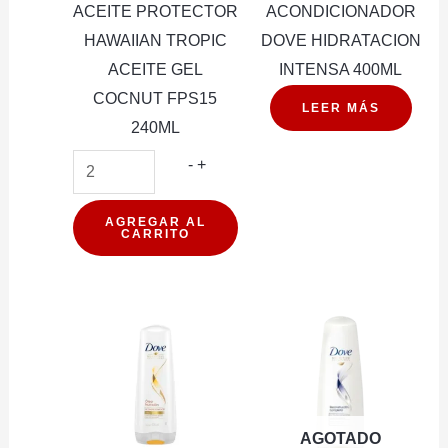
ACEITE PROTECTOR
ACONDICIONADOR
HAWAIIAN TROPIC
DOVE HIDRATACION
ACEITE GEL
INTENSA 400ML
COCNUT FPS15
LEER MÁS
240ML
ACEITE
-
+
PROTECTOR
HAWAIIAN
AGREGAR AL
CARRITO
TROPIC
ACEITE
GEL
COCNUT
FPS15
240ML
cantidad
AGOTADO