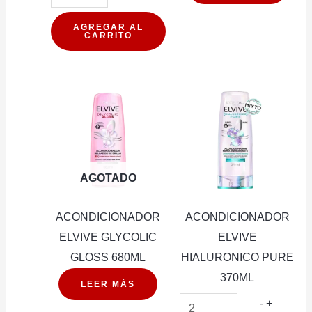
ELVIVE
DREAM
AGREGAR AL
CARRITO
LISO
KERATINA
680ML
cantidad
AGOTADO
ACONDICIONADOR
ACONDICIONADOR
ELVIVE GLYCOLIC
ELVIVE
GLOSS 680ML
HIALURONICO PURE
370ML
LEER MÁS
ACONDI
-
+