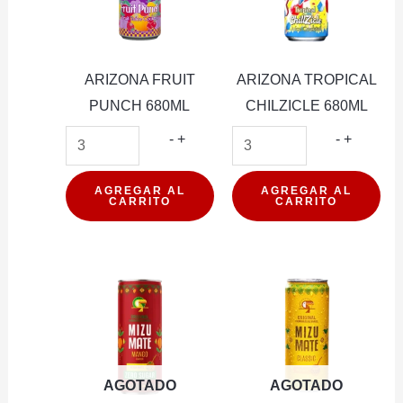
ARIZONA FRUIT
ARIZONA TROPICAL
PUNCH 680ML
CHILZICLE 680ML
ARIZONA
ARIZON
-
+
-
+
FRUIT
TROPIC
PUNCH
CHILZIC
AGREGAR AL
AGREGAR AL
CARRITO
CARRITO
680ML
680ML
cantidad
cantidad
AGOTADO
AGOTADO