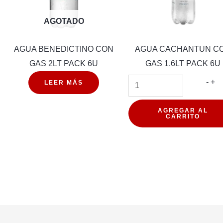
AGOTADO
AGUA BENEDICTINO CON
AGUA CACHANTUN C
GAS 2LT PACK 6U
GAS 1.6LT PACK 6U
AG
-
+
LEER MÁS
ANTUN
CA
CO
AGREGAR AL
CARRITO
GA
1.6
PA
6U
can
d