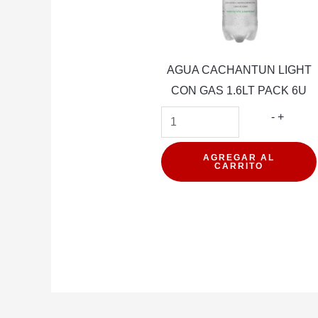
AGUA CACHANTUN LIGHT
CON GAS 1.6LT PACK 6U
AGUA
-
+
CACH
LIGHT
AGREGAR AL
CARRITO
CON
GAS
1.6LT
PACK
6U
cantida