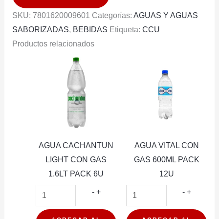
CACHANTUN
SKU:
7801620009601
Categorías:
AGUAS Y AGUAS
+
SABORIZADAS
,
BEBIDAS
Etiqueta:
CCU
UVA
Productos relacionados
CACHANTUN
600ML
PACK
12U
cantidad
AGUA CACHANTUN
AGUA VITAL CON
LIGHT CON GAS
GAS 600ML PACK
1.6LT PACK 6U
12U
AGUA
AGUA
-
+
-
+
CACHANTUN
VITAL