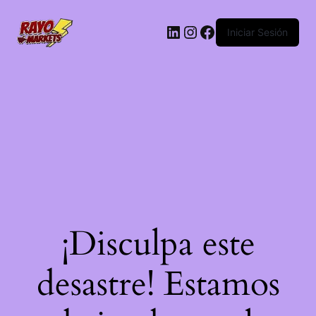
LinkedIn
Instagram
Facebook
Iniciar Sesión
¡Disculpa este
desastre! Estamos